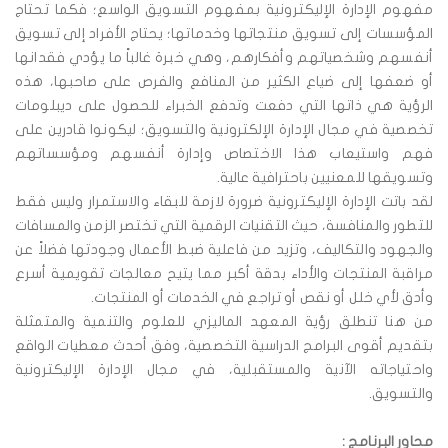
مفهوم الإدارة الإليكترونية بمفهوم التسويق الواسع؛ فكما تحتاج
المؤسسات إلى تسويق منتجاتها وخدماتها؛ يحتاج الأفراد إلى تسويق
أنفسهم وشخصياتهم وأفكارهم، وهي خبرة غالباً ما يؤدي فقدانها
أو ضعفها إلى ضياع الكثير من المنافع والفرص على صاحبها، هذه
الرؤية هي ذاتها التي دفعت وتدفع الخبراء للحصول على ديبلومات
تخصصية في مجال الإدارة الإلكترونية والتسويق؛ ليكونوا قادرين على
فهم واستيعاب هذا الاختصاص وإدارة أنفسهم ومؤسساتهم
وتسويقها للمعنيين باحترافية عالية.
لقد باتت الإدارة الإليكترونية ضرورة لازمة للبقاء والاستمرار وليس فقط
للتطور والمنافسة، حيث التقنيات الرقمية التي تختصر الزمن والمسافات
والجهود والتكاليف، وتزيد من فاعلية ضبط الأعمال وجودتها فضلاً عن
مراقبة المنتجات والأداء بدقة أكبر مما يتيح معالجات تقويمية أسرع
وأدق لأي خلل أو نقص أو تراجع في الخدمات أو المنتجات.
من هنا تنطلق رؤية المعهد الماليزي للعلوم والتنمية والمتمثلة
بتقديم أقوى البرامج الدراسية التخصصية، وفق أحدث معطيات الواقع
واحتياجاته الآنية والمستقبلية، في مجال الإدارة الإليكترونية
والتسويق.
محاور البرنامج :